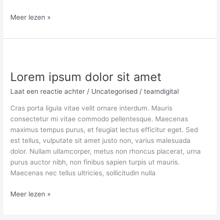
Meer lezen »
Lorem
ipsum
Lorem ipsum dolor sit amet
dolor
sit
Laat een reactie achter
/
Uncategorised
/
teamdigital
amet
Cras porta ligula vitae velit ornare interdum. Mauris
consectetur mi vitae commodo pellentesque. Maecenas
maximus tempus purus, et feugiat lectus efficitur eget. Sed
est tellus, vulputate sit amet justo non, varius malesuada
dolor. Nullam ullamcorper, metus non rhoncus placerat, urna
purus auctor nibh, non finibus sapien turpis ut mauris.
Maecenas nec tellus ultricies, sollicitudin nulla
Meer lezen »