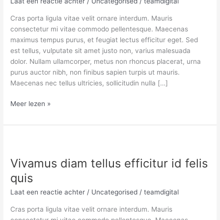
Laat een reactie achter
/
Uncategorised
/
teamdigital
Cras porta ligula vitae velit ornare interdum. Mauris
consectetur mi vitae commodo pellentesque. Maecenas
maximus tempus purus, et feugiat lectus efficitur eget. Sed
est tellus, vulputate sit amet justo non, varius malesuada
dolor. Nullam ullamcorper, metus non rhoncus placerat, urna
purus auctor nibh, non finibus sapien turpis ut mauris.
Maecenas nec tellus ultricies, sollicitudin nulla […]
Meer lezen »
Vivamus
diam
Vivamus diam tellus efficitur id felis
tellus
efficitur
quis
id
Laat een reactie achter
/
Uncategorised
/
teamdigital
felis
quis
Cras porta ligula vitae velit ornare interdum. Mauris