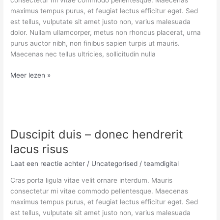
consectetur mi vitae commodo pellentesque. Maecenas
maximus tempus purus, et feugiat lectus efficitur eget. Sed
est tellus, vulputate sit amet justo non, varius malesuada
dolor. Nullam ullamcorper, metus non rhoncus placerat, urna
purus auctor nibh, non finibus sapien turpis ut mauris.
Maecenas nec tellus ultricies, sollicitudin nulla
Meer lezen »
Duscipit
duis
Duscipit duis – donec hendrerit
–
donec
lacus risus
hendrerit
Laat een reactie achter
/
Uncategorised
/
teamdigital
lacus
risus
Cras porta ligula vitae velit ornare interdum. Mauris
consectetur mi vitae commodo pellentesque. Maecenas
maximus tempus purus, et feugiat lectus efficitur eget. Sed
est tellus, vulputate sit amet justo non, varius malesuada