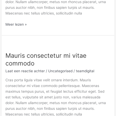
dolor. Nullam ullamcorper, metus non rhoncus placerat, urna
purus auctor nibh, non finibus sapien turpis ut mauris.
Maecenas nec tellus ultricies, sollicitudin nulla
Meer lezen »
Mauris
consectetur
Mauris consectetur mi vitae
mi
vitae
commodo
commodo
Laat een reactie achter
/
Uncategorised
/
teamdigital
Cras porta ligula vitae velit ornare interdum. Mauris
consectetur mi vitae commodo pellentesque. Maecenas
maximus tempus purus, et feugiat lectus efficitur eget. Sed
est tellus, vulputate sit amet justo non, varius malesuada
dolor. Nullam ullamcorper, metus non rhoncus placerat, urna
purus auctor nibh, non finibus sapien turpis ut mauris.
Maecenas nec tellus ultricies, sollicitudin nulla